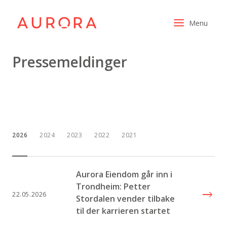
Menu
Pressemeldinger
Investor
Kjøpesentre
Bærekraft
Om oss
2026
2024
2023
2022
2021
Aksjeomsetning
Aurora Eiendom går inn i
Trondheim: Petter
22.05.2026
Stordalen vender tilbake
til der karrieren startet